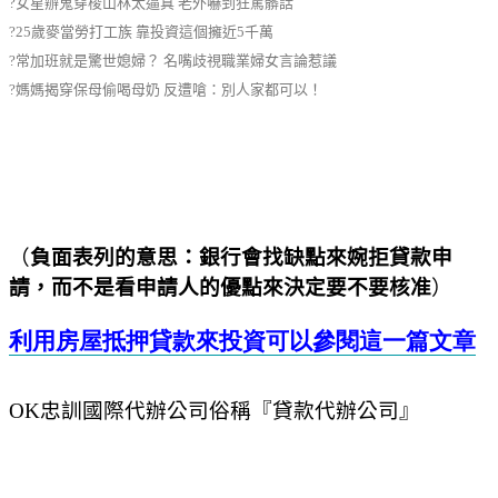
?女星辦鬼穿梭山林太逼真 老外嚇到狂罵髒話
?25歲麥當勞打工族 靠投資這個擁近5千萬
?常加班就是驚世媳婦？ 名嘴歧視職業婦女言論惹議
?媽媽揭穿保母偷喝母奶 反遭嗆：別人家都可以！
（
負面表列的意思：銀行會找缺點來婉拒貸款申
請，而不是看申請人的優點來決定要不要核准
）
利用房屋抵押貸款來投資可以參閱這一篇文章
OK
忠訓國際代辦公司俗稱『貸款代辦公司』