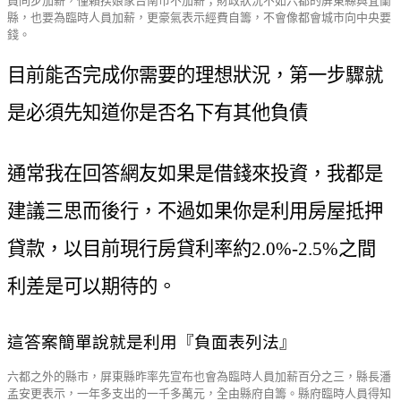
員同步加薪，僅賴揆娘家台南市不加薪；財政狀況不如六都的屏東縣與宜蘭
縣，也要為臨時人員加薪，更豪氣表示經費自籌，不會像都會城市向中央要
錢。
目前能否完成你需要的理想狀況，第一步驟就
是必須先知道你是否名下有其他負債
通常我在回答網友如果是借錢來投資，我都是
建議三思而後行，不過如果你是利用房屋抵押
貸款，以目前現行房貸利率約2.0%-2.5%之間
利差是可以期待的。
這答案簡單說就是利用『負面表列法』
六都之外的縣市，屏東縣昨率先宣布也會為臨時人員加薪百分之三，縣長潘
孟安更表示，一年多支出的一千多萬元，全由縣府自籌。縣府臨時人員得知