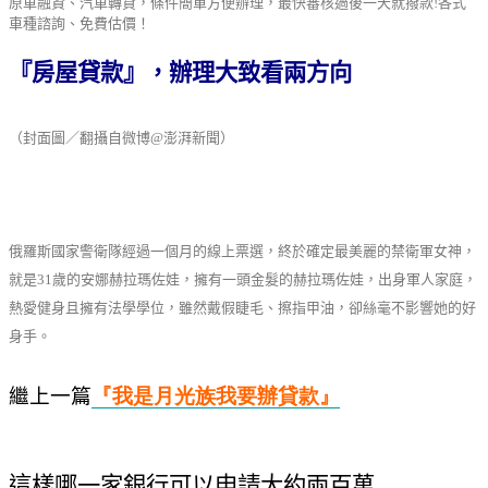
原車融資、汽車轉貸，條件簡單方便辦理，最快審核過後一天就撥款!各式
車種諮詢、免費估價！
『房屋貸款』，辦理大致看兩方向
（封面圖／翻攝自微博@澎湃新聞）
俄羅斯國家警衛隊經過一個月的線上票選，終於確定最美麗的禁衛軍女神，
就是31歲的安娜赫拉瑪佐娃，擁有一頭金髮的赫拉瑪佐娃，出身軍人家庭，
熱愛健身且擁有法學學位，雖然戴假睫毛、擦指甲油，卻絲毫不影響她的好
身手。
繼上一篇
『我是月光族我要辦貸
款
』
這樣哪一家銀行可以申請大約兩百萬