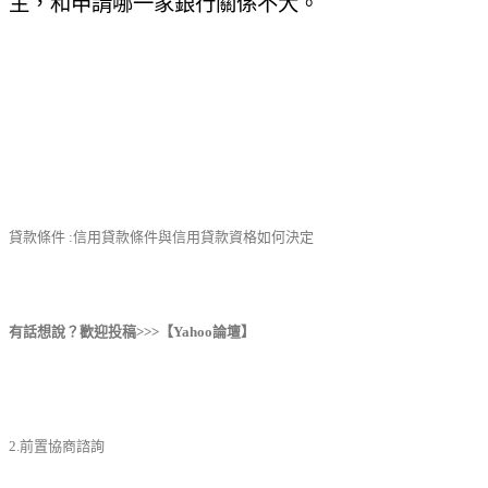
主，和申請哪一家銀行關係不大。
貸款條件 :信用貸款條件與信用貸款資格如何決定
有話想說？歡迎投稿>>>【Yahoo論壇】
2.前置協商諮詢