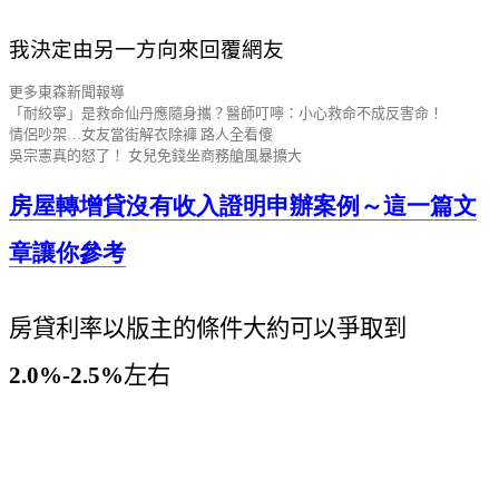
我決定由另一方向來回覆網友
更多東森新聞報導
「耐絞寧」是救命仙丹應隨身攜？醫師叮嚀：小心救命不成反害命！
情侶吵架…女友當街解衣除褲 路人全看傻
吳宗憲真的怒了！ 女兒免錢坐商務艙風暴擴大
房屋轉增貸沒有收入證明申辦案例～這一篇文
章讓你參考
房貸利率以版主的條件大約可以爭取到
2.0%-2.5%
左右