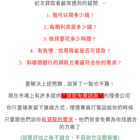
初次貸款者最常遇到的疑問 ~
1. 我可以貸多少錢 ?
2. 每期利息是多少錢 ?
3. 核貸
要花多少時間
?
4. 有負債 . 信用瑕疵是否可貸款 ?
5.
有哪間銀行的貸款方案最符合你的需求 ?
要解決上述問題 , 說穿了一點也不難 !
現在市場上有許多提供
"
貸款免費諮詢
"
的理債公司
你只要
填表留下連絡方式 , 理債專員打電話給你的時候
只要跟他們說你
有貸款的需求
，他們就會免費為你找適合
的方案了
(就算評估之後不適合，不貸款也沒關係喔)