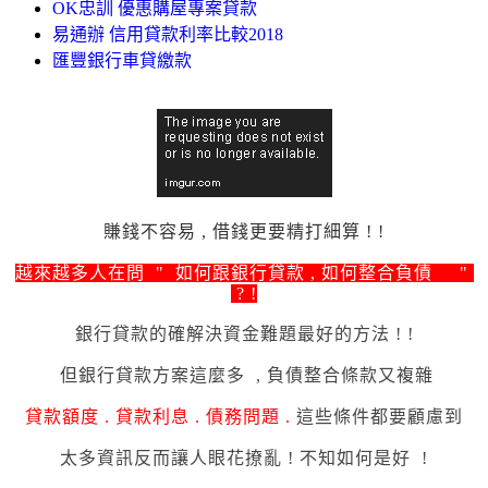
OK忠訓 優惠購屋專案貸款
易通辦 信用貸款利率比較2018
匯豐銀行車貸繳款
賺錢不容易 , 借錢更要精打細算 ! !
越來越多人在問 " 如何跟銀行貸款 , 如何整合負債
"
? !
銀行貸款的確
解決資金難題最好的方法 ! !
但
銀行貸款方案這麼多 , 負債整合條款又複雜
貸款額度 . 貸款利息 . 債務問題 .
這些條件都要顧慮到
太多資訊反而讓人眼
花撩亂 ! 不知如何是好 !